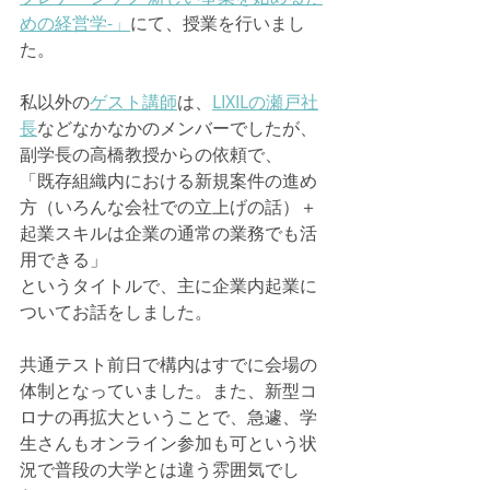
めの経営学-」
にて、授業を行いまし
た。
​私以外の
ゲスト講師
は、
LIXILの瀬戸社
長
などなかなかのメンバーでしたが、
副学長の高橋教授からの依頼で、
「既存組織内における新規案件の進め
方（いろんな会社での立上げの話）＋ 
起業スキルは企業の通常の業務でも活
用できる」
というタイトルで、主に企業内起業に
ついてお話をしました。
共通テスト前日で構内はすでに会場の
体制となっていました。また、新型コ
ロナの再拡大ということで、急遽、学
生さんもオンライン参加も可という状
況で普段の大学とは違う雰囲気でし