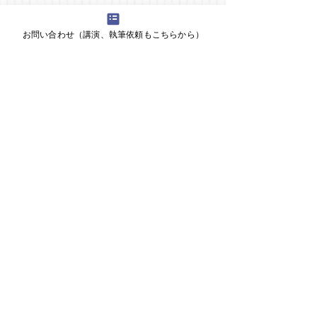
home
事業/services
会社概要/about
代表/leader
事例/cases
お問い合わせ/contact
news&media
お問い合わせ（講演、執筆依頼もこちらから）
新規事業とEC／オムニチャネルの相談室
・そもそもどうしたらよいか
・始めたがうまくかない
EC戦略・事業計画、インフラ選定、構築体制（組織、人材）、集客、成
長
​よく読まれるトピックス：
ECとは
EC戦略 ECの構想／コンセプト
ECの組織
EC人材／育成
D2Cとは
オムニチャネルとは
オムニチャネルの組織 オムニチャネル人材
デジタル化とは
デジタルトランスフォーメーション（DX）とは
企業内起業とは オープンイノベーションとは 新規事業創生プログラム
とは
新規事業支援とは
新規事業の仕事術／心構え
新任の新規事業担当者は、何を知りたいのか？何を知るべきなのか？
新規事業のアイディア
新規事業のフレームワーク
新規事業に、どんな立ち位置／役割で関わるか
​新規事業の事業計画
新規事業に関するいろいろ
マーケティング支援とは
マーケティングのコスト
EC部長
ECのコ
スト構造
ネットビジネス／ECの要素・フレームワーク
よくある支援の方法
百貨店について
さまざまな情報とメモ / tips