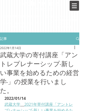
nectoras inc.
ネクトラス株式会社
新規事業開発と成長の実現の​​コンサ
​EC・オムニチャネル・OMO
ルティング
・立ち上げ～成長までを支援
事業構想・事業戦略・
成長・
​マーケ
​・メディア・DX支援
ティング戦略・体制作り
・アナログもデジタルも
記事
2022年1月14日
武蔵大学の寄付講座「アン
トレプレナーシップ-新し
い事業を始めるための経営
学-」の授業を行いまし
た。
2022/01/14
武蔵大学
2021年寄付講座「アントレ
プレナーシップ-新しい事業を始めるた