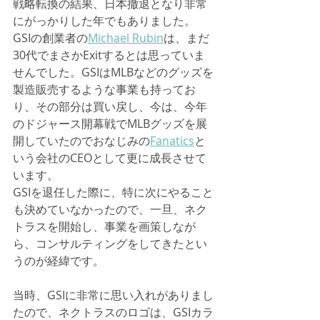
戦略転換の結果、日本撤退となり非常
にがっかりした年でもありました。
GSIの創業者の
Michael Rubin
は、まだ
30代でまさかExitするとは思っていま
せんでした。GSIはMLBなどのグッズを
製造販売するような事業も持ってお
り、その部分は買い戻し、今は、今年
のドジャース開幕戦でMLBグッズを展
開していたのでおなじみの
Fanatics
と
いう会社のCEOとして更に成長させて
います。
GSIを退任した際に、特に次にやること
も決めていなかったので、一旦、ネク
トラスを開始し、事業を画策しなが
ら、コンサルティングをしてきたとい
うのが経緯です。
当時、GSIに非常に思い入れがありまし
たので、ネクトラスのロゴは、GSIカラ