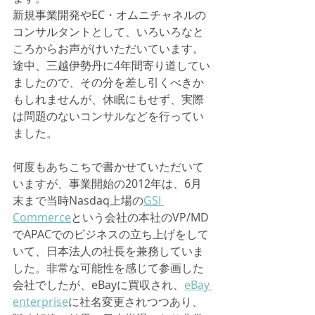
新規事業開発やEC・オムニチャネルの
コンサルタントとして、いろいろなと
ころからお声がけいただいています。
途中、三越伊勢丹に4年間寄り道してい
ましたので、その分を差し引くべきか
もしれませんが、休眠にもせず、実際
は問題のないコンサルなどを行ってい
ました。
何度もあちこちで書かせていただいて
いますが、事業開始の2012年は、6月
末まで当時Nasdaq上場の
GSI 
Commerce
という会社の本社のVP/MD
でAPACでのビジネスの立ち上げをして
いて、日本法人の社長を兼務していま
した。非常な可能性を感じて参画した
会社でしたが、eBayに買収され、
eBay 
enterprise
に社名変更されつつあり、