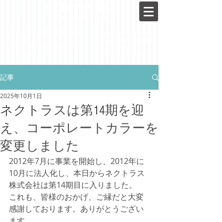
nectoras inc.
ネクトラス株式会社
新規事業開発と成長の実現の​​コンサ
​EC・オムニチャネル・OMO
ルティング
・立ち上げ～成長までを支援
事業構想・事業戦略・
成長・
​マーケ
​・メディア・DX支援
ティング戦略・体制作り
・アナログもデジタルも
記事
2025年10月1日
ネクトラスは第14期を迎
え、コーポレートカラーを
変更しました
2012年7月に事業を開始し、2012年に
10月に法人化し、本日からネクトラス
株式会社は第14期目に入りました。
これも、皆様のおかげ、ご縁だと大変
感謝しております。ありがとうござい
ます。