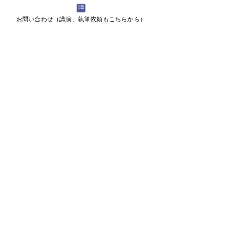
ともども、よろしくお願いいたしま
す。
お問い合わせ（講演、執筆依頼もこちらから）
home
事業/services
会社概要/about
代表/leader
事例/cases
お問い合わせ/contact
news&media
新規事業とEC／オムニチャネルの相談室
・そもそもどうしたらよいか
・始めたがうまくかない
EC戦略・事業計画、インフラ選定、構築体制（組織、人材）、集客、成
長
​よく読まれるトピックス：
ECとは
EC戦略 ECの構想／コンセプト
ECの組織
EC人材／育成
D2Cとは
オムニチャネルとは
オムニチャネルの組織 オムニチャネル人材
デジタル化とは
デジタルトランスフォーメーション（DX）とは
企業内起業とは オープンイノベーションとは 新規事業創生プログラム
とは
新規事業支援とは
新規事業の仕事術／心構え
新任の新規事業担当者は、何を知りたいのか？何を知るべきなのか？