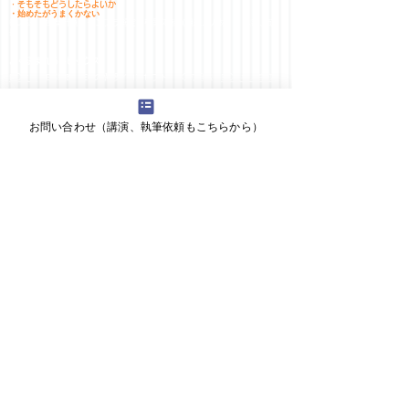
・そもそもどうしたらよいか
・始めたがうまくかない
EC戦略・事業計画、インフラ選定、構築体制（組織、人材）、集客、成
長
​よく読まれるトピックス：
ECとは
EC戦略 ECの構想／コンセプト
ECの組織
EC人材／育成
D2Cとは
オムニチャネルとは
オムニチャネルの組織 オムニチャネル人材
お問い合わせ（講演、執筆依頼もこちらから）
デジタル化とは
デジタルトランスフォーメーション（DX）とは
企業内起業とは オープンイノベーションとは 新規事業創生プログラム
とは
新規事業支援とは
新規事業の仕事術／心構え
新任の新規事業担当者は、何を知りたいのか？何を知るべきなのか？
新規事業のアイディア
新規事業のフレームワーク
新規事業に、どんな立ち位置／役割で関わるか
​新規事業の事業計画
新規事業に関するいろいろ
マーケティング支援とは
マーケティングのコスト
EC部長
ECのコ
スト構造
ネットビジネス／ECの要素・フレームワーク
よくある支援の方法
百貨店について
さまざまな情報とメモ / tips
本気でECに取り組む研究会
書籍のご案内「いちばんやさしいEC担当者の教本」（ECの教科書の定