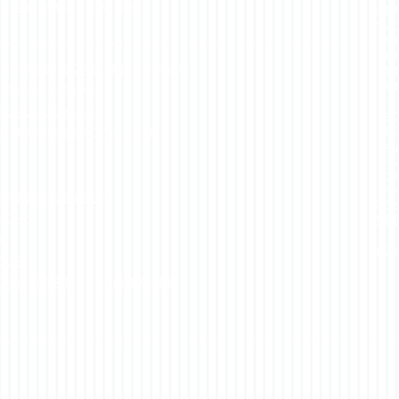
制（組織、人材）、集客、成長
三越伊
オムニ
・新規
（新規
ト
ECの組織
EC人材／育成
D2Cとは
・急成
・事業
 オムニチャネル人材
・EC
ーション（DX）とは
（EC
・オ
は 新規事業創生プログラムとは
（オム
・デジ
（DX
​ ・マ
？何を知るべきなのか？
などと
ムワーク
中島 
か
Kaor
ろいろ
コスト
EC部長
ECのコスト構造