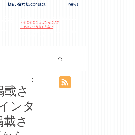
お問い合わせ/contact
news
ル・OMO
新規事業とEC／オムニチャネルの相談室
でを支援
・そもそもどうしたらよいか​
援
・始めたがうまくかない
ルも
EC戦略・事業計画、インフラ選定、構築
体制（組織、人材）、集客、成長
掲載さ
インタ
掲載さ