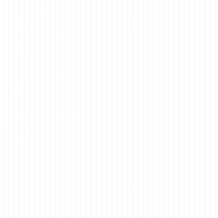
勢丹など
いくつもEC／
チャネルの実績から
事業専門家
事業コンサルタント）
長のマネジメント専門家
戦略専門家
スペシャリスト
コンサルタント）
ムニチャネルスペシャリスト
ニチャネルコンサルタント）
タル戦略コンサルタント
コンサルタント）
ーケティングスペシャリスト
紹介されることが多い
郁
のコンサルティング会社です。
u 'K' NAKASHIMA