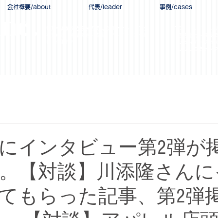
会社概要/about
代表/leader
事例/cases
inc.
新規事業開発と成長の実現の​​コンサルティング
​EC・オムニチャネ
事業構想・事業戦略・
成長・
​マーケティング戦
・立ち上げ～成長ま
略・体制作り
​・メディア・DX支
・アナログもデジタ
にインタビュー第2弾が
。【対談】川添隆さんに
てもらった記事、第2弾