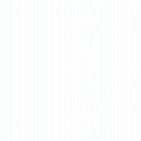
EC戦略・事業計画、インフラ選定、構築体
​よく読まれるトピックス：
ECとは
EC戦略 ECの構想／コンセプ
オムニチャネルとは
オムニチャネルの組織
デジタル化とは
デジタルトランスフォーメ
企業内起業とは オープンイノベーションと
新規事業支援とは
新規事業の仕事術／心構え
新任の新規事業担当者は、何を知りたいのか
新規事業のアイディア
新規事業のフレー
新規事業に、どんな立ち位置／役割で関わる
​新規事業の事業計画
新規事業に関するい
マーケティング支援とは
マーケティングの
ネットビジネス／ECの要素・フレームワーク
よくある支援の方法
百貨店について
さまざまな情報とメモ / tips
本気でECに取り組む研究会