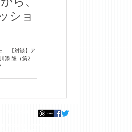
頭から、
ッショ
。 【対談】ア
川添 隆（第2
/
t
news&media
業、ECの事業責任者を
長く経験。
らス、ショップチャンネル、