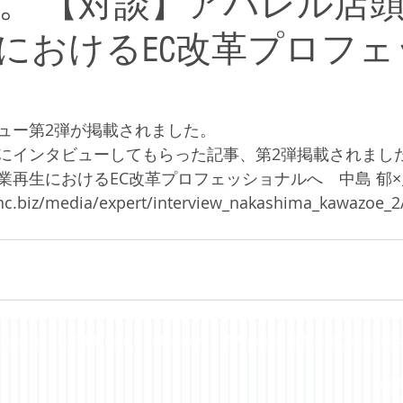
。 【対談】アパレル店
におけるEC改革プロフェ
ュー第2弾が掲載されました。
にインタビューしてもらった記事、第2弾掲載されました
業再生におけるEC改革プロフェッショナルへ　中島 郁×
nc.biz/media/expert/interview_nakashima_kawazoe_2
ervices
会社概要/about
代表/leader
事例/cases
お問い合わせ/contac
新規事
トイザ