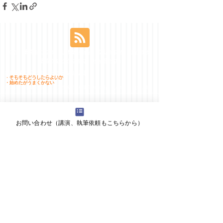
home
事業/services
会社概要/about
代表/leader
事例/cases
お問い合わせ/contact
news&media
新規事業とEC／オムニチャネルの相談室
・そもそもどうしたらよいか
・始めたがうまくかない
EC戦略・事業計画、インフラ選定、構築体制（組織、人材）、集客、成
長
​よく読まれるトピックス：
ECとは
EC戦略 ECの構想／コンセプト
ECの組織
EC人材／育成
お問い合わせ（講演、執筆依頼もこちらから）
D2Cとは
オムニチャネルとは
オムニチャネルの組織 オムニチャネル人材
デジタル化とは
デジタルトランスフォーメーション（DX）とは
企業内起業とは オープンイノベーションとは 新規事業創生プログラム
とは
新規事業支援とは
新規事業の仕事術／心構え
新任の新規事業担当者は、何を知りたいのか？何を知るべきなのか？
新規事業のアイディア
新規事業のフレームワーク
新規事業に、どんな立ち位置／役割で関わるか
​新規事業の事業計画
新規事業に関するいろいろ