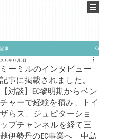
nectoras inc.
ネクトラス株式会社
新規事業開発と成長の実現の​​コンサ
​EC・オムニチャネル・OMO
ルティング
・立ち上げ～成長までを支援
事業構想・事業戦略・
成長・
​マーケ
​・メディア・DX支援
ティング戦略・体制作り
・アナログもデジタルも
記事
2018年11月8日
ミーミルのインタビュー
記事に掲載されました。
【対談】EC黎明期からベン
チャーで経験を積み、トイ
ザらス、ジュピターショ
ップチャンネルを経て三
越伊勢丹のEC事業へ 中島