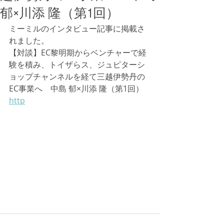
郁×川添 隆（第1回）
ミーミルのインタビュー記事に掲載さ
れました。
【対談】EC黎明期からベンチャーで経
験を積み、トイザらス、ジュピターシ
ョップチャンネルを経て三越伊勢丹の
EC事業へ　中島 郁×川添 隆（第1回）
http