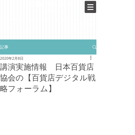
nectoras inc.
ネクトラス株式会社
新規事業開発と成長の実現の​​コンサ
​EC・オムニチャネル・OMO
ルティング
・立ち上げ～成長までを支援
事業構想・事業戦略・
成長・
​マーケ
​・メディア・DX支援
ティング戦略・体制作り
・アナログもデジタルも
記事
2020年2月8日
講演実施情報 日本百貨店
協会の【百貨店デジタル戦
略フォーラム】