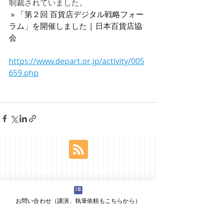
制裁されていました。
 » 「第２回 百貨店デジタル戦略フォー
ラム」を開催しました | 日本百貨店協
会 
https://www.depart.or.jp/activity/005
659.php
home
事業/services
会社概要/about
代表/leader
事例/cases
お問い合わせ/contact
news&media
新規事業とEC／オムニチャネルの相談室
・そもそもどうしたらよいか
・始めたがうまくかない
EC戦略・事業計画、インフラ選定、構築体制（組織、人材）、集客、成
お問い合わせ（講演、執筆依頼もこちらから）
長
​よく読まれるトピックス：